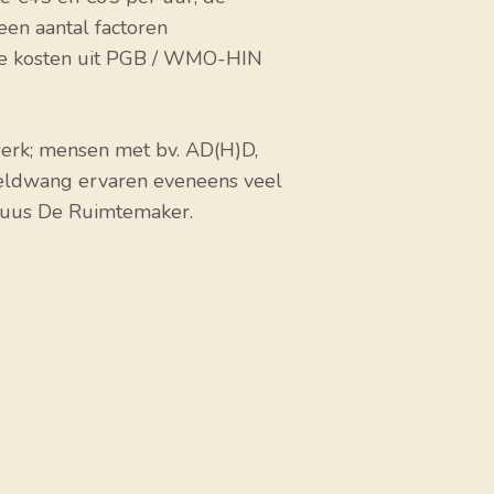
 een aantal factoren
 de kosten uit PGB / WMO-HIN
werk; mensen met bv. AD(H)D,
meldwang ervaren eveneens veel
Suus De Ruimtemaker.