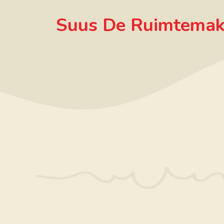
Ga
Suus De Ruimtemak
naar
de
inhoud