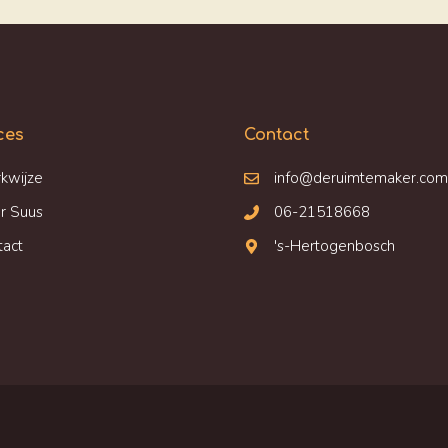
ces
Contact
kwijze
info@deruimtemaker.com
r Suus
06-21518668
tact
's-Hertogenbosch