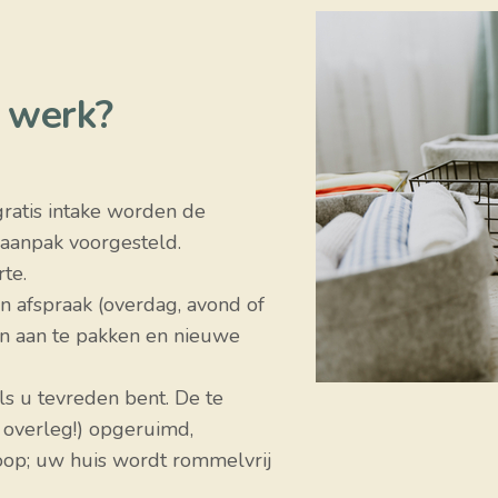
n werk?
gratis intake worden de
aanpak voorgesteld.
rte.
 afspraak (overdag, avond of
 aan te pakken en nieuwe
 als u tevreden bent. De te
n overleg!) opgeruimd,
loop; uw huis wordt rommelvrij