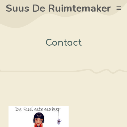
Ga
Suus De Ruimtemaker
M
naar
de
inhoud
Contact